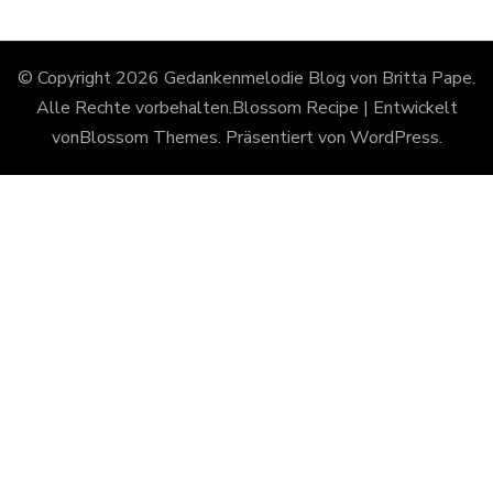
© Copyright 2026
Gedankenmelodie Blog von Britta Pape
.
Alle Rechte vorbehalten.
Blossom Recipe | Entwickelt
von
Blossom Themes
. Präsentiert von
WordPress
.