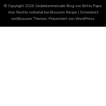
© Copyright 2026
Gedankenmelodie Blog von Britta Pape
.
Alle Rechte vorbehalten.
Blossom Recipe | Entwickelt
von
Blossom Themes
. Präsentiert von
WordPress
.