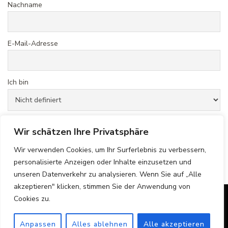
Nachname
E-Mail-Adresse
Ich bin
Hiermit akzeptiere ich die Datenschutzbestimmungen
Wir schätzen Ihre Privatsphäre
Wir verwenden Cookies, um Ihr Surferlebnis zu verbessern,
personalisierte Anzeigen oder Inhalte einzusetzen und
unseren Datenverkehr zu analysieren. Wenn Sie auf „Alle
akzeptieren" klicken, stimmen Sie der Anwendung von
Cookies zu.
© Copyright 2026
Gedankenmelodie Blog von Britta Pape
.
Alle Rechte vorbehalten.
Blossom Recipe | Entwickelt
Anpassen
Alles ablehnen
Alle akzeptieren