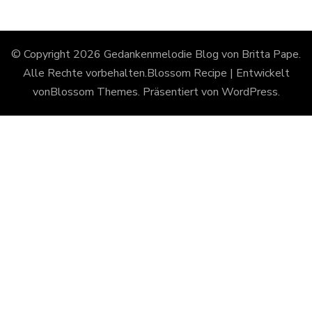
© Copyright 2026
Gedankenmelodie Blog von Britta Pape
.
Alle Rechte vorbehalten.
Blossom Recipe | Entwickelt
von
Blossom Themes
. Präsentiert von
WordPress
.