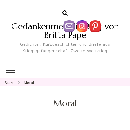
Gedankenmelodie Blog von
Britta Pape
Gedichte , Kurzgeschichten und Briefe aus
Kriegsgefangenschaft Zweite Weltkrieg
Start
Moral
Moral